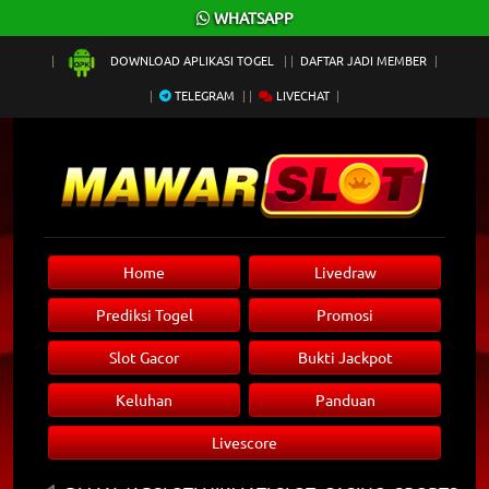
×
WHATSAPP
DOWNLOAD APLIKASI TOGEL
DAFTAR JADI MEMBER
TELEGRAM
LIVECHAT
Home
Livedraw
Prediksi Togel
Promosi
Slot Gacor
Bukti Jackpot
Keluhan
Panduan
Livescore