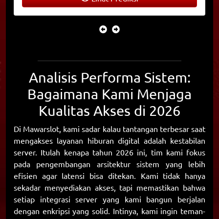
Analisis Performa Sistem:
Bagaimana Kami Menjaga
Kualitas Akses di 2026
Di Mawarslot, kami sadar kalau tantangan terbesar saat
mengakses layanan hiburan digital adalah kestabilan
server. Itulah kenapa tahun 2026 ini, tim kami fokus
pada pengembangan arsitektur sistem yang lebih
efisien agar latensi bisa ditekan. Kami tidak hanya
sekadar menyediakan akses, tapi memastikan bahwa
setiap integrasi server yang kami bangun berjalan
dengan enkripsi yang solid. Intinya, kami ingin teman-