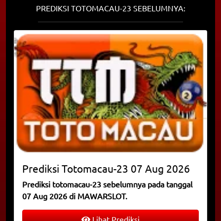
PREDIKSI TOTOMACAU-23 SEBELUMNYA:
Prediksi
Totomacau-23
07 Aug 2026
Prediksi totomacau-23 sebelumnya pada tanggal
07 Aug 2026 di MAWARSLOT.
Lihat Prediksi