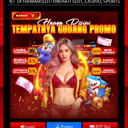
TANG DI MAWARSLOT! NIKMATI SLOT, CASINO, SPORTS, PO
Login
Promo
RTP Slot