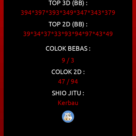
TOP 3D (BB) :
394*397*393*349*347*343*379
TOP 2D (BB) :
39*34*37*33*93*94*97*43*49
COLOK BEBAS :
9 / 3
COLOK 2D :
47 / 94
SHIO JITU :
Kerbau