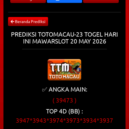
Beranda Prediksi
PREDIKSI TOTOMACAU-23 TOGEL HARI
INI MAWARSLOT 20 MAY 2026
✅ ANGKA MAIN:
( 39473 )
TOP 4D (BB) :
3947*3943*3974*3973*3934*3937