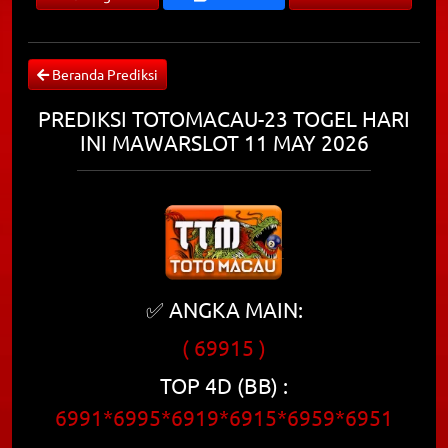
Beranda Prediksi
PREDIKSI TOTOMACAU-23 TOGEL HARI
INI MAWARSLOT 11 MAY 2026
✅ ANGKA MAIN:
( 69915 )
TOP 4D (BB) :
6991*6995*6919*6915*6959*6951