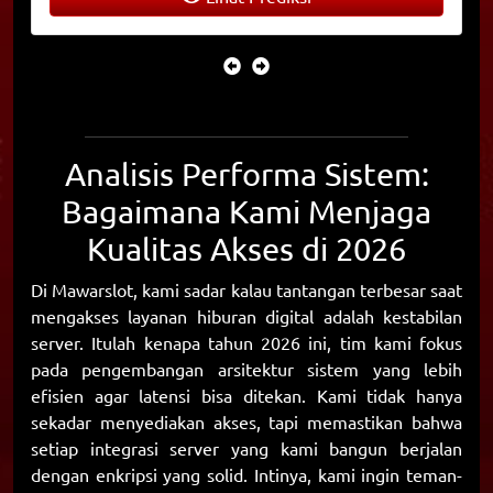
Analisis Performa Sistem:
Bagaimana Kami Menjaga
Kualitas Akses di 2026
Di Mawarslot, kami sadar kalau tantangan terbesar saat
mengakses layanan hiburan digital adalah kestabilan
server. Itulah kenapa tahun 2026 ini, tim kami fokus
pada pengembangan arsitektur sistem yang lebih
efisien agar latensi bisa ditekan. Kami tidak hanya
sekadar menyediakan akses, tapi memastikan bahwa
setiap integrasi server yang kami bangun berjalan
dengan enkripsi yang solid. Intinya, kami ingin teman-