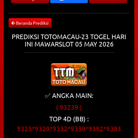
Beranda Prediksi
PREDIKSI TOTOMACAU-23 TOGEL HARI
INI MAWARSLOT 05 MAY 2026
✅ ANGKA MAIN:
( 93239 )
TOP 4D (BB) :
9323*9329*9332*9339*9392*9393