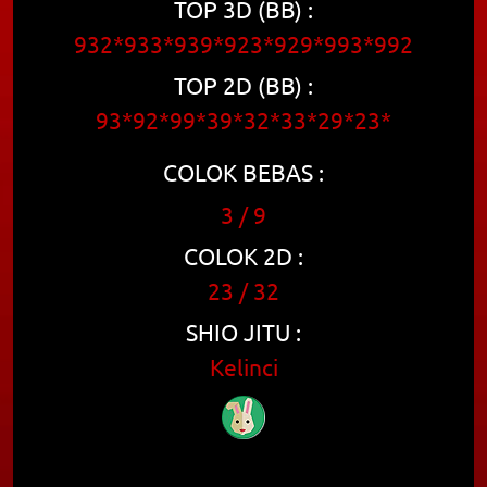
TOP 3D (BB) :
932*933*939*923*929*993*992
TOP 2D (BB) :
93*92*99*39*32*33*29*23*
COLOK BEBAS :
3 / 9
COLOK 2D :
23 / 32
SHIO JITU :
Kelinci