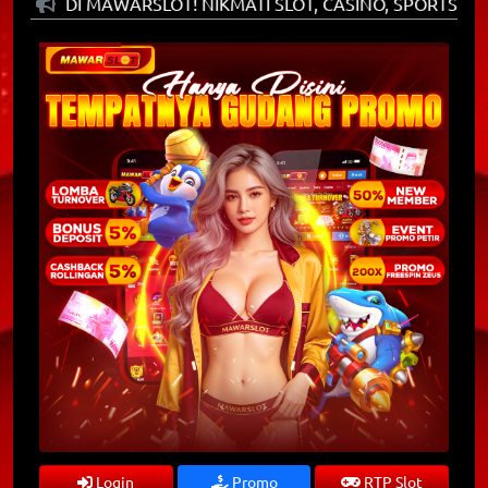
TANG DI MAWARSLOT! NIKMATI SLOT, CASINO, SPORTS, PO
Login
Promo
RTP Slot