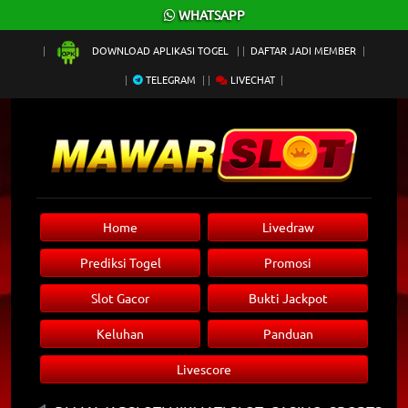
×
WHATSAPP
DOWNLOAD APLIKASI TOGEL
DAFTAR JADI MEMBER
TELEGRAM
LIVECHAT
Home
Livedraw
Prediksi Togel
Promosi
Slot Gacor
Bukti Jackpot
Keluhan
Panduan
Livescore