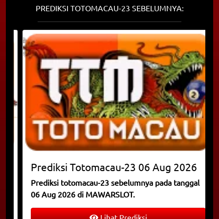
PREDIKSI TOTOMACAU-23 SEBELUMNYA:
Prediksi
Totomacau-23
06 Aug 2026
Prediksi totomacau-23 sebelumnya pada tanggal
06 Aug 2026 di MAWARSLOT.
Lihat Prediksi