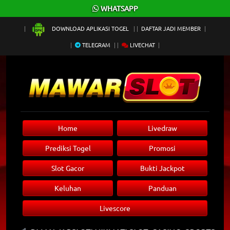
×
WHATSAPP
DOWNLOAD APLIKASI TOGEL
DAFTAR JADI MEMBER
TELEGRAM
LIVECHAT
Home
Livedraw
Prediksi Togel
Promosi
Slot Gacor
Bukti Jackpot
Keluhan
Panduan
Livescore