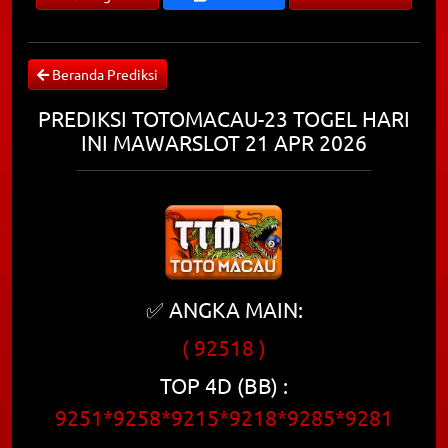
Beranda Prediksi
PREDIKSI TOTOMACAU-23 TOGEL HARI
INI MAWARSLOT 21 APR 2026
✅ ANGKA MAIN:
( 92518 )
TOP 4D (BB) :
9251*9258*9215*9218*9285*9281