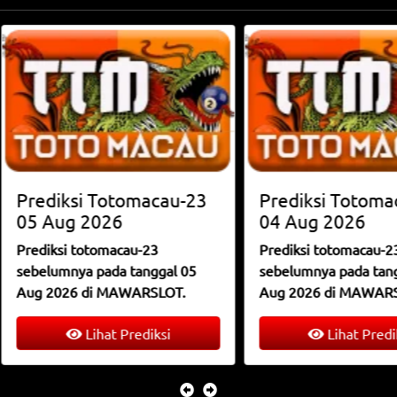
ediksi
Totomacau-23
Prediksi
Totomacau-
 Aug 2026
04 Aug 2026
diksi totomacau-23
Prediksi totomacau-23
elumnya pada tanggal 05
sebelumnya pada tanggal 0
 2026 di MAWARSLOT.
Aug 2026 di MAWARSLOT.
Lihat Prediksi
Lihat Prediksi