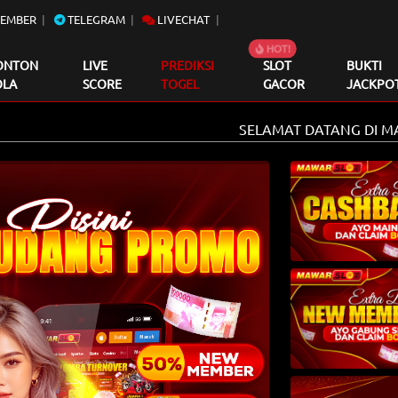
MEMBER
TELEGRAM
LIVECHAT
HOT!
ONTON
LIVE
PREDIKSI
SLOT
BUKTI
OLA
SCORE
TOGEL
GACOR
JACKPO
SELAMAT DATANG DI MAWARS