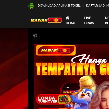
DOWNLOAD APLIKASI TOGEL
DAFTAR JADI 
LIVE
N
HOME
DRAW
B