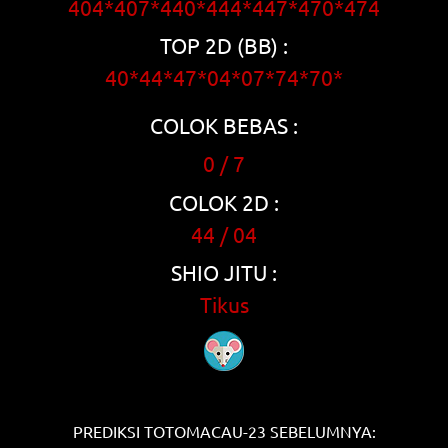
404*407*440*444*447*470*474
TOP 2D (BB) :
40*44*47*04*07*74*70*
COLOK BEBAS :
0 / 7
COLOK 2D :
44 / 04
SHIO JITU :
Tikus
PREDIKSI TOTOMACAU-23 SEBELUMNYA: