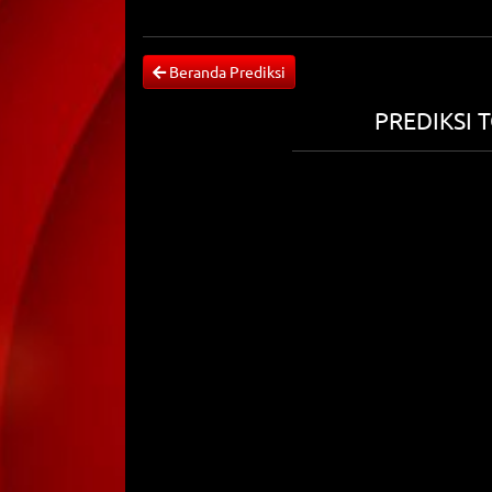
Beranda Prediksi
PREDIKSI 