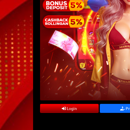
Login
Pr