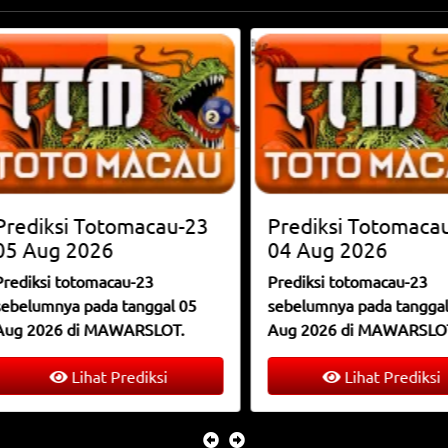
ediksi
Totomacau-23
Prediksi
Totomacau-
 Aug 2026
04 Aug 2026
diksi totomacau-23
Prediksi totomacau-23
elumnya pada tanggal 05
sebelumnya pada tanggal 0
 2026 di MAWARSLOT.
Aug 2026 di MAWARSLOT.
Lihat Prediksi
Lihat Prediksi