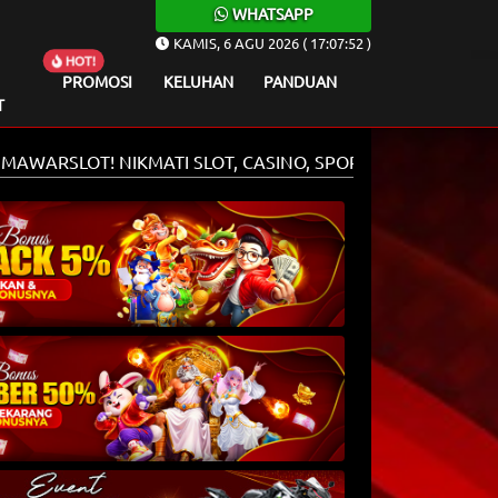
WHATSAPP
KAMIS
, 6 AGU 2026
(
17
:
07
:
53
)
HOT!
PROMOSI
KELUHAN
PANDUAN
T
RSLOT! NIKMATI SLOT, CASINO, SPORTS, POKER, LOTTO &