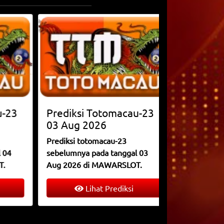
23
Prediksi
Totomacau-23
Prediksi
To
03 Aug 2026
02 Aug 20
Prediksi totomacau-23
Prediksi toto
4
sebelumnya pada tanggal 03
sebelumnya pa
Aug 2026 di MAWARSLOT.
Aug 2026 di
Lihat Prediksi
Liha