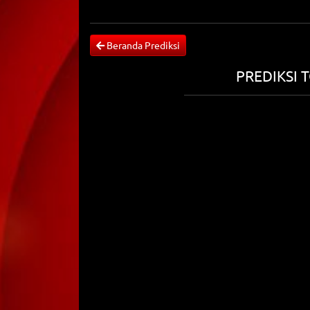
Beranda Prediksi
PREDIKSI 