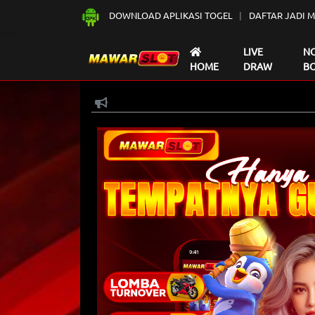
DOWNLOAD APLIKASI TOGEL
DAFTAR JADI 
LIVE
N
HOME
DRAW
B