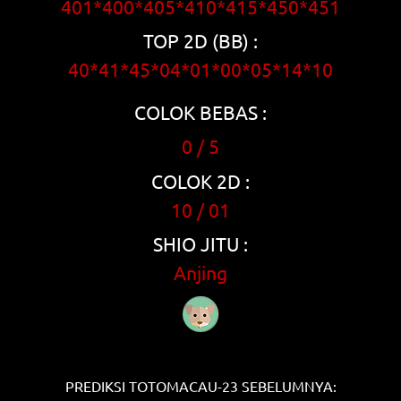
401*400*405*410*415*450*451
TOP 2D (BB) :
40*41*45*04*01*00*05*14*10
COLOK BEBAS :
0 / 5
COLOK 2D :
10 / 01
SHIO JITU :
Anjing
PREDIKSI TOTOMACAU-23 SEBELUMNYA: