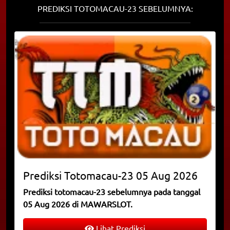
PREDIKSI TOTOMACAU-23 SEBELUMNYA:
Prediksi
Totomacau-23
05 Aug 2026
Prediksi totomacau-23 sebelumnya pada tanggal
05 Aug 2026 di MAWARSLOT.
Lihat Prediksi