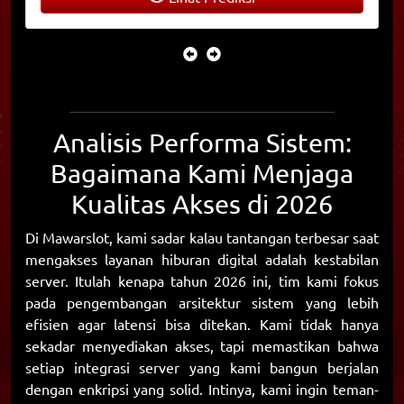
Analisis Performa Sistem:
Bagaimana Kami Menjaga
Kualitas Akses di 2026
Di Mawarslot, kami sadar kalau tantangan terbesar saat
mengakses layanan hiburan digital adalah kestabilan
server. Itulah kenapa tahun 2026 ini, tim kami fokus
pada pengembangan arsitektur sistem yang lebih
efisien agar latensi bisa ditekan. Kami tidak hanya
sekadar menyediakan akses, tapi memastikan bahwa
setiap integrasi server yang kami bangun berjalan
dengan enkripsi yang solid. Intinya, kami ingin teman-