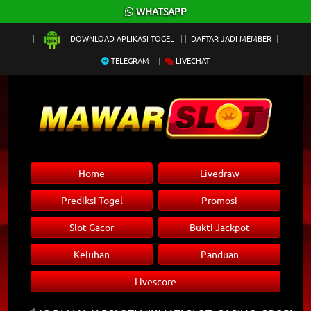
×
WHATSAPP
DOWNLOAD APLIKASI TOGEL
DAFTAR JADI MEMBER
TELEGRAM
LIVECHAT
Home
Livedraw
Prediksi Togel
Promosi
Slot Gacor
Bukti Jackpot
Keluhan
Panduan
Livescore