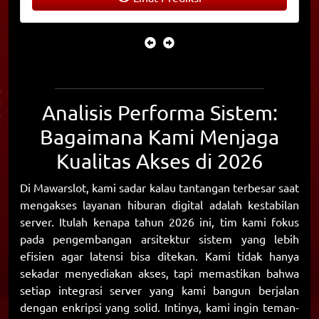
Analisis Performa Sistem:
Bagaimana Kami Menjaga
Kualitas Akses di 2026
Di Mawarslot, kami sadar kalau tantangan terbesar saat
mengakses layanan hiburan digital adalah kestabilan
server. Itulah kenapa tahun 2026 ini, tim kami fokus
pada pengembangan arsitektur sistem yang lebih
efisien agar latensi bisa ditekan. Kami tidak hanya
sekadar menyediakan akses, tapi memastikan bahwa
setiap integrasi server yang kami bangun berjalan
dengan enkripsi yang solid. Intinya, kami ingin teman-