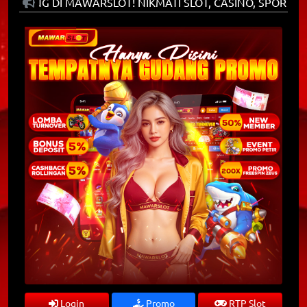
DATANG DI MAWARSLOT! NIKMATI SLOT, CASINO, SPORTS, P
Login
Promo
RTP Slot