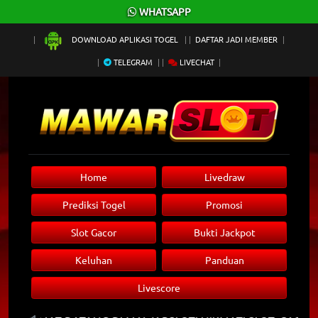
×
WHATSAPP
DOWNLOAD APLIKASI TOGEL
DAFTAR JADI MEMBER
TELEGRAM
LIVECHAT
Home
Livedraw
Prediksi Togel
Promosi
Slot Gacor
Bukti Jackpot
Keluhan
Panduan
Livescore