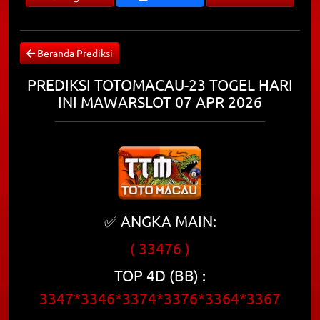
Beranda Prediksi
PREDIKSI TOTOMACAU-23 TOGEL HARI
INI MAWARSLOT 07 APR 2026
✅ ANGKA MAIN:
( 33476 )
TOP 4D (BB) :
3347*3346*3374*3376*3364*3367