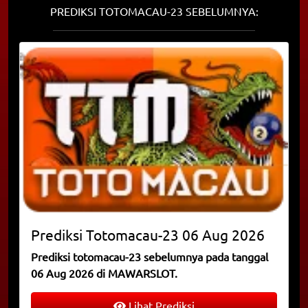
PREDIKSI TOTOMACAU-23 SEBELUMNYA:
Prediksi
Totomacau-23
06 Aug 2026
Prediksi totomacau-23 sebelumnya pada tanggal
06 Aug 2026 di MAWARSLOT.
Lihat Prediksi