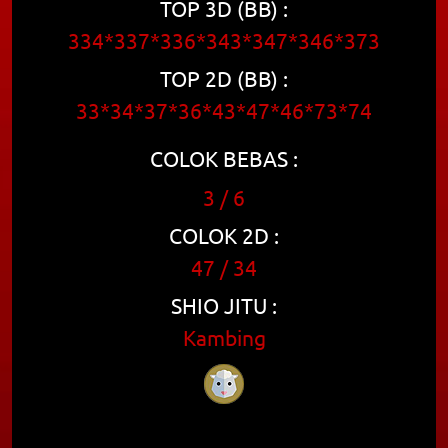
TOP 3D (BB) :
334*337*336*343*347*346*373
TOP 2D (BB) :
33*34*37*36*43*47*46*73*74
COLOK BEBAS :
3 / 6
COLOK 2D :
47 / 34
SHIO JITU :
Kambing