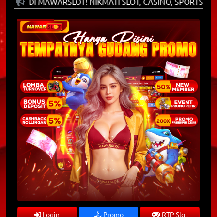
TANG DI MAWARSLOT! NIKMATI SLOT, CASINO, SPORTS, PO
Login
Promo
RTP Slot