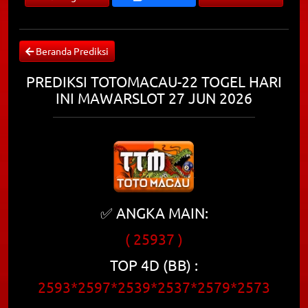
Beranda Prediksi
PREDIKSI TOTOMACAU-22 TOGEL HARI
INI MAWARSLOT 27 JUN 2026
✅ ANGKA MAIN:
( 25937 )
TOP 4D (BB) :
2593*2597*2539*2537*2579*2573