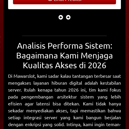
Analisis Performa Sistem:
Bagaimana Kami Menjaga
Kualitas Akses di 2026
Di Mawarslot, kami sadar kalau tantangan terbesar saat
mengakses layanan hiburan digital adalah kestabilan
server. Itulah kenapa tahun 2026 ini, tim kami fokus
pada pengembangan arsitektur sistem yang lebih
efisien agar latensi bisa ditekan. Kami tidak hanya
sekadar menyediakan akses, tapi memastikan bahwa
setiap integrasi server yang kami bangun berjalan
dengan enkripsi yang solid. Intinya, kami ingin teman-