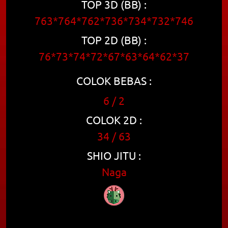
TOP 3D (BB) :
763*764*762*736*734*732*746
TOP 2D (BB) :
76*73*74*72*67*63*64*62*37
COLOK BEBAS :
6 / 2
COLOK 2D :
34 / 63
SHIO JITU :
Naga