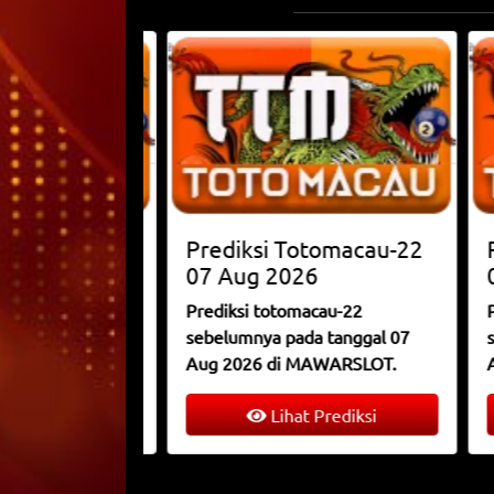
macau-22
Prediksi
Totomacau-22
Pr
07 Aug 2026
06
au-22
Prediksi totomacau-22
Pre
tanggal 08
sebelumnya pada tanggal 07
seb
WARSLOT.
Aug 2026 di MAWARSLOT.
Aug
rediksi
Lihat Prediksi