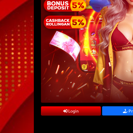
Login
Pr