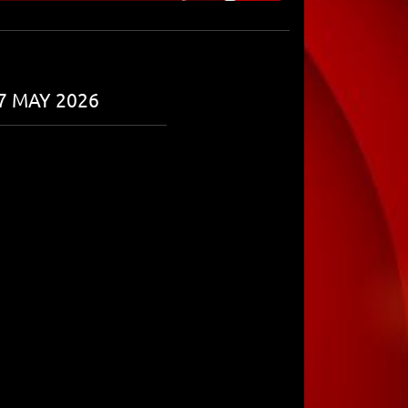
7 MAY 2026