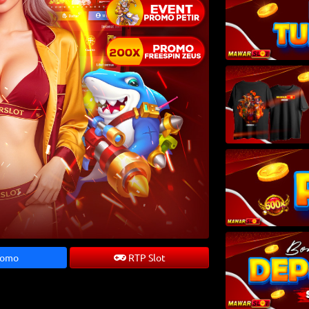
omo
RTP Slot