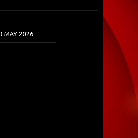
0 MAY 2026