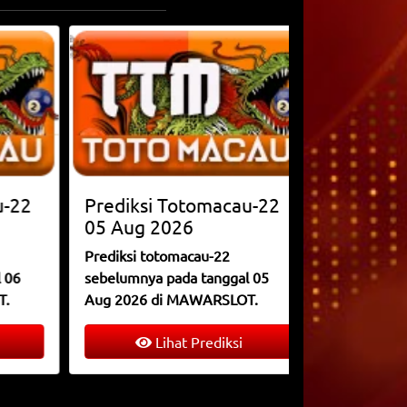
22
Prediksi
Totomacau-22
Prediksi
To
05 Aug 2026
04 Aug 20
Prediksi totomacau-22
Prediksi toto
6
sebelumnya pada tanggal 05
sebelumnya pa
Aug 2026 di MAWARSLOT.
Aug 2026 di
Lihat Prediksi
Liha