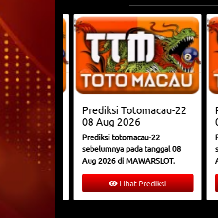
macau-22
Prediksi
Totomacau-22
Pr
08 Aug 2026
07
au-22
Prediksi totomacau-22
Pre
tanggal 09
sebelumnya pada tanggal 08
seb
WARSLOT.
Aug 2026 di MAWARSLOT.
Aug
rediksi
Lihat Prediksi