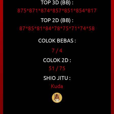
TOP 3D (BB) :
875*871*874*857*851*854*817
TOP 2D (BB) :
87*85*81*84*78*75*71*74*58
COLOK BEBAS :
7 / 4
COLOK 2D :
51 / 75
SHIO JITU :
Kuda