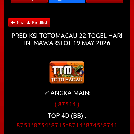
Beranda Prediksi
PREDIKSI TOTOMACAU-22 TOGEL HARI
INI MAWARSLOT 19 MAY 2026
✅ ANGKA MAIN:
( 87514 )
TOP 4D (BB) :
8751*8754*8715*8714*8745*8741