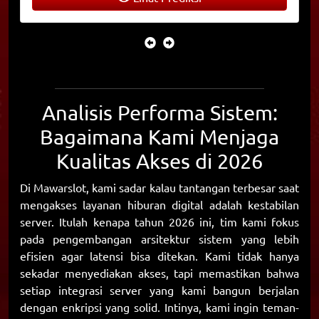
Analisis Performa Sistem:
Bagaimana Kami Menjaga
Kualitas Akses di 2026
Di Mawarslot, kami sadar kalau tantangan terbesar saat
mengakses layanan hiburan digital adalah kestabilan
server. Itulah kenapa tahun 2026 ini, tim kami fokus
pada pengembangan arsitektur sistem yang lebih
efisien agar latensi bisa ditekan. Kami tidak hanya
sekadar menyediakan akses, tapi memastikan bahwa
setiap integrasi server yang kami bangun berjalan
dengan enkripsi yang solid. Intinya, kami ingin teman-