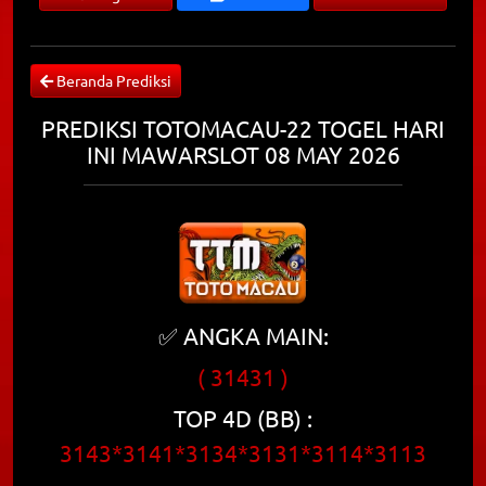
Beranda Prediksi
PREDIKSI TOTOMACAU-22 TOGEL HARI
INI MAWARSLOT 08 MAY 2026
✅ ANGKA MAIN:
( 31431 )
TOP 4D (BB) :
3143*3141*3134*3131*3114*3113