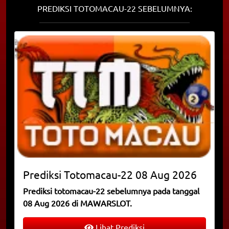
PREDIKSI TOTOMACAU-22 SEBELUMNYA:
Prediksi
Totomacau-22
08 Aug 2026
Prediksi totomacau-22 sebelumnya pada tanggal
08 Aug 2026 di MAWARSLOT.
Lihat Prediksi