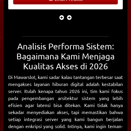
Analisis Performa Sistem:
Bagaimana Kami Menjaga
Kualitas Akses di 2026
Di Mawarslot, kami sadar kalau tantangan terbesar saat
mengakses layanan hiburan digital adalah kestabilan
server. Itulah kenapa tahun 2026 ini, tim kami fokus
pada pengembangan arsitektur sistem yang lebih
efisien agar latensi bisa ditekan. Kami tidak hanya
sekadar menyediakan akses, tapi memastikan bahwa
setiap integrasi server yang kami bangun berjalan
dengan enkripsi yang solid. Intinya, kami ingin teman-