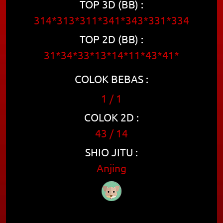
TOP 3D (BB) :
314*313*311*341*343*331*334
TOP 2D (BB) :
31*34*33*13*14*11*43*41*
COLOK BEBAS :
1 / 1
COLOK 2D :
43 / 14
SHIO JITU :
Anjing