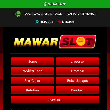
×
WHATSAPP
DOWNLOAD APLIKASI TOGEL
DAFTAR JADI MEMBER
TELEGRAM
LIVECHAT
Home
Livedraw
Prediksi Togel
Promosi
Slot Gacor
Bukti Jackpot
Keluhan
Panduan
Livescore