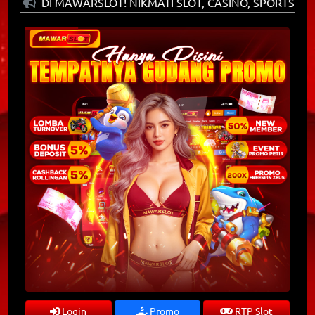
TANG DI MAWARSLOT! NIKMATI SLOT, CASINO, SPORTS, PO
Login
Promo
RTP Slot