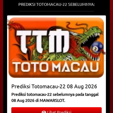
PREDIKSI TOTOMACAU-22 SEBELUMNYA:
Prediksi
Totomacau-22
08 Aug 2026
Prediksi totomacau-22 sebelumnya pada tanggal
08 Aug 2026 di MAWARSLOT.
Lihat Prediksi