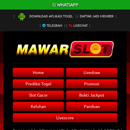
×
WHATSAPP
DOWNLOAD APLIKASI TOGEL
DAFTAR JADI MEMBER
TELEGRAM
LIVECHAT
Home
Livedraw
Prediksi Togel
Promosi
Slot Gacor
Bukti Jackpot
Keluhan
Panduan
Livescore