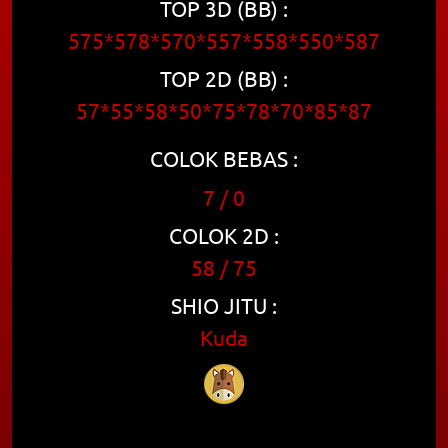
TOP 3D (BB) :
575*578*570*557*558*550*587
TOP 2D (BB) :
57*55*58*50*75*78*70*85*87
COLOK BEBAS :
7 / 0
COLOK 2D :
58 / 75
SHIO JITU :
Kuda