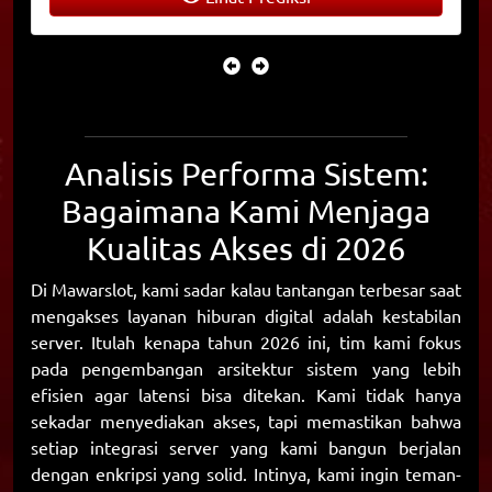
Analisis Performa Sistem:
Bagaimana Kami Menjaga
Kualitas Akses di 2026
Di Mawarslot, kami sadar kalau tantangan terbesar saat
mengakses layanan hiburan digital adalah kestabilan
server. Itulah kenapa tahun 2026 ini, tim kami fokus
pada pengembangan arsitektur sistem yang lebih
efisien agar latensi bisa ditekan. Kami tidak hanya
sekadar menyediakan akses, tapi memastikan bahwa
setiap integrasi server yang kami bangun berjalan
dengan enkripsi yang solid. Intinya, kami ingin teman-