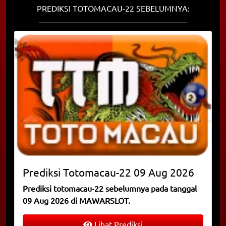
PREDIKSI TOTOMACAU-22 SEBELUMNYA:
Prediksi
Totomacau-22
09 Aug 2026
Prediksi totomacau-22 sebelumnya pada tanggal
09 Aug 2026 di MAWARSLOT.
Lihat Prediksi