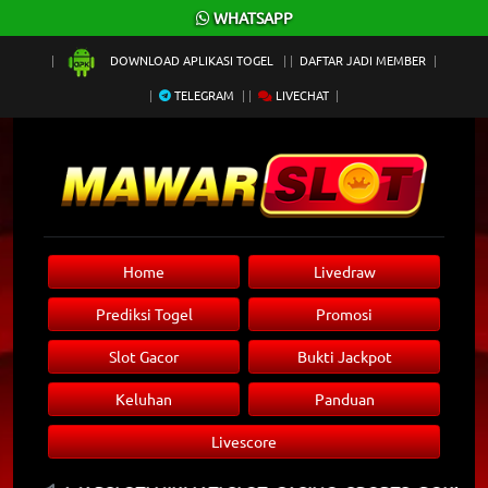
×
WHATSAPP
DOWNLOAD APLIKASI TOGEL
DAFTAR JADI MEMBER
TELEGRAM
LIVECHAT
Home
Livedraw
Prediksi Togel
Promosi
Slot Gacor
Bukti Jackpot
Keluhan
Panduan
Livescore