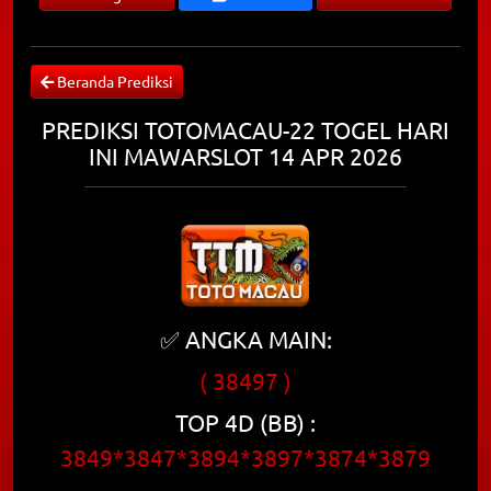
Beranda Prediksi
PREDIKSI TOTOMACAU-22 TOGEL HARI
INI MAWARSLOT 14 APR 2026
✅ ANGKA MAIN:
( 38497 )
TOP 4D (BB) :
3849*3847*3894*3897*3874*3879