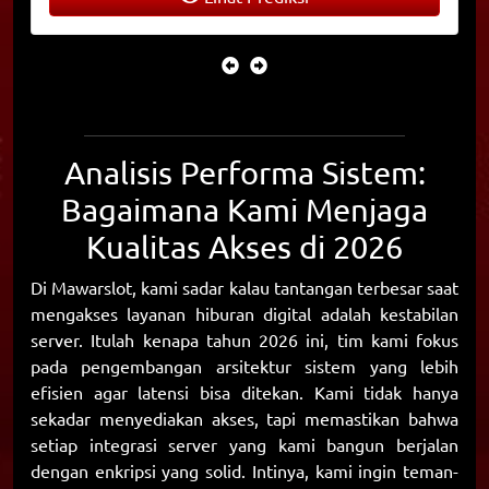
Analisis Performa Sistem:
Bagaimana Kami Menjaga
Kualitas Akses di 2026
Di Mawarslot, kami sadar kalau tantangan terbesar saat
mengakses layanan hiburan digital adalah kestabilan
server. Itulah kenapa tahun 2026 ini, tim kami fokus
pada pengembangan arsitektur sistem yang lebih
efisien agar latensi bisa ditekan. Kami tidak hanya
sekadar menyediakan akses, tapi memastikan bahwa
setiap integrasi server yang kami bangun berjalan
dengan enkripsi yang solid. Intinya, kami ingin teman-