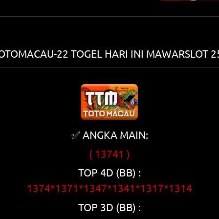
TOTOMACAU-22 TOGEL HARI INI MAWARSLOT 2
✅ ANGKA MAIN:
( 13741 )
TOP 4D (BB) :
1374*1371*1347*1341*1317*1314
TOP 3D (BB) :