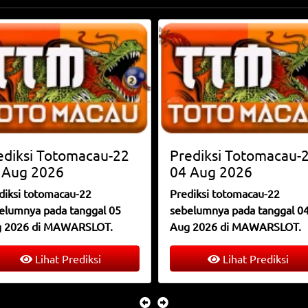
ediksi
Totomacau-22
Prediksi
Totomacau-
 Aug 2026
04 Aug 2026
diksi totomacau-22
Prediksi totomacau-22
elumnya pada tanggal 05
sebelumnya pada tanggal 0
 2026 di MAWARSLOT.
Aug 2026 di MAWARSLOT.
Lihat Prediksi
Lihat Prediksi