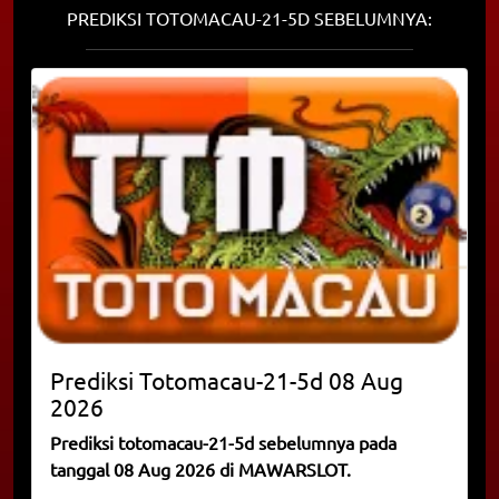
PREDIKSI TOTOMACAU-21-5D SEBELUMNYA:
Prediksi
Totomacau-21-5d
08 Aug
2026
Prediksi totomacau-21-5d sebelumnya pada
tanggal 08 Aug 2026 di MAWARSLOT.