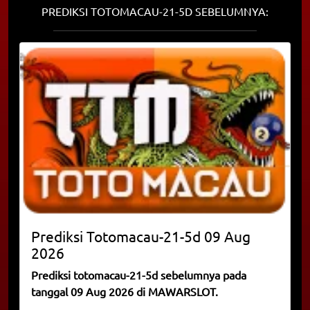
PREDIKSI TOTOMACAU-21-5D SEBELUMNYA:
Prediksi
Totomacau-21-5d
08 Aug
2026
Prediksi totomacau-21-5d sebelumnya pada
tanggal 08 Aug 2026 di MAWARSLOT.