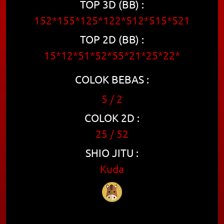
TOP 3D (BB) :
152*155*125*122*512*515*521
TOP 2D (BB) :
15*12*51*52*55*21*25*22*
COLOK BEBAS :
5 / 2
COLOK 2D :
25 / 52
SHIO JITU :
Kuda