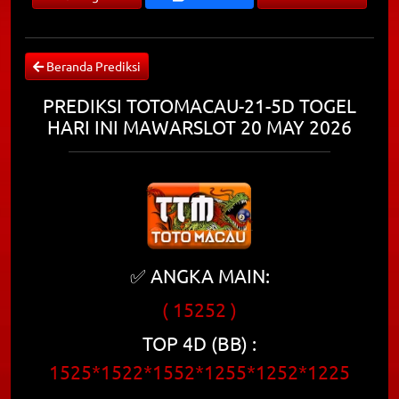
Beranda Prediksi
PREDIKSI TOTOMACAU-21-5D TOGEL
HARI INI MAWARSLOT 20 MAY 2026
✅ ANGKA MAIN:
( 15252 )
TOP 4D (BB) :
1525*1522*1552*1255*1252*1225