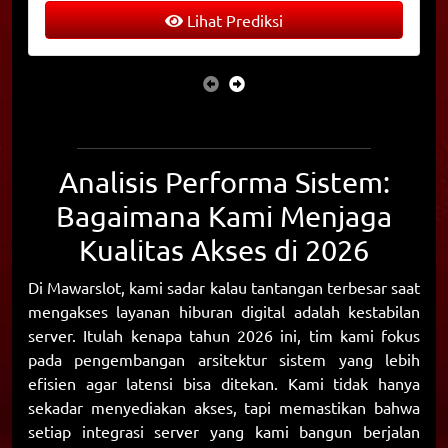
Lihat Prediksi
Analisis Performa Sistem:
Bagaimana Kami Menjaga
Kualitas Akses di 2026
Di Mawarslot, kami sadar kalau tantangan terbesar saat
mengakses layanan hiburan digital adalah kestabilan
server. Itulah kenapa tahun 2026 ini, tim kami fokus
pada pengembangan arsitektur sistem yang lebih
efisien agar latensi bisa ditekan. Kami tidak hanya
sekadar menyediakan akses, tapi memastikan bahwa
setiap integrasi server yang kami bangun berjalan