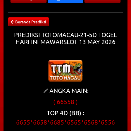
Beranda Prediksi
PREDIKSI TOTOMACAU-21-5D TOGEL
HARI INI MAWARSLOT 13 MAY 2026
✅ ANGKA MAIN:
( 66558 )
TOP 4D (BB) :
6655*6658*6685*6565*6568*6556