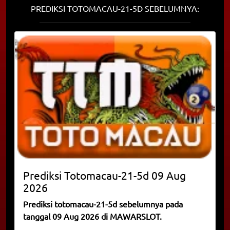
PREDIKSI TOTOMACAU-21-5D SEBELUMNYA:
Prediksi
Totomacau-21-5d
09 Aug
2026
Prediksi totomacau-21-5d sebelumnya pada
tanggal 09 Aug 2026 di MAWARSLOT.