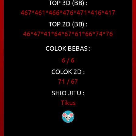
TOP 3D (BB) :
467*461*466*476*471*416*417
TOP 2D (BB) :
46*47*41*64*67*61*66*74*76
COLOK BEBAS :
6 / 6
COLOK 2D :
71 / 67
SHIO JITU :
Tikus