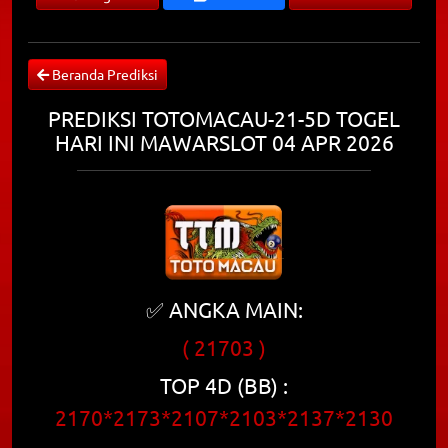
Beranda Prediksi
PREDIKSI TOTOMACAU-21-5D TOGEL
HARI INI MAWARSLOT 04 APR 2026
✅ ANGKA MAIN:
( 21703 )
TOP 4D (BB) :
2170*2173*2107*2103*2137*2130