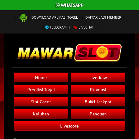
×
WHATSAPP
DOWNLOAD APLIKASI TOGEL
DAFTAR JADI MEMBER
TELEGRAM
LIVECHAT
Home
Livedraw
Prediksi Togel
Promosi
Slot Gacor
Bukti Jackpot
Keluhan
Panduan
Livescore