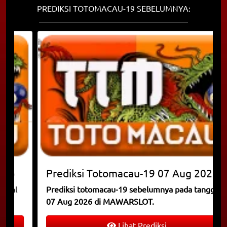
PREDIKSI TOTOMACAU-19 SEBELUMNYA:
Prediksi
Totomacau-19
07 Aug 2026
Prediksi totomacau-19 sebelumnya pada tanggal
07 Aug 2026 di MAWARSLOT.
Lihat Prediksi