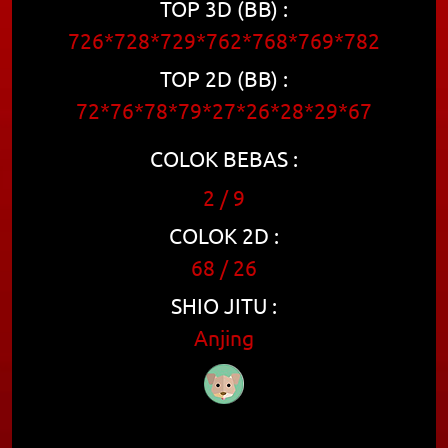
TOP 3D (BB) :
726*728*729*762*768*769*782
TOP 2D (BB) :
72*76*78*79*27*26*28*29*67
COLOK BEBAS :
2 / 9
COLOK 2D :
68 / 26
SHIO JITU :
Anjing