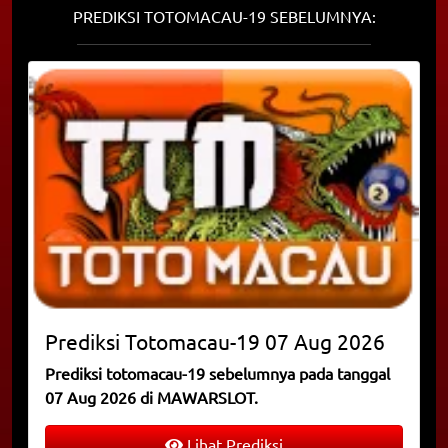
PREDIKSI TOTOMACAU-19 SEBELUMNYA:
Prediksi
Totomacau-19
07 Aug 2026
Prediksi totomacau-19 sebelumnya pada tanggal
07 Aug 2026 di MAWARSLOT.
Lihat Prediksi