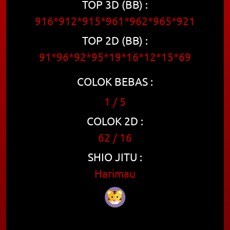
TOP 3D (BB) :
916*912*915*961*962*965*921
TOP 2D (BB) :
91*96*92*95*19*16*12*15*69
COLOK BEBAS :
1 / 5
COLOK 2D :
62 / 16
SHIO JITU :
Harimau