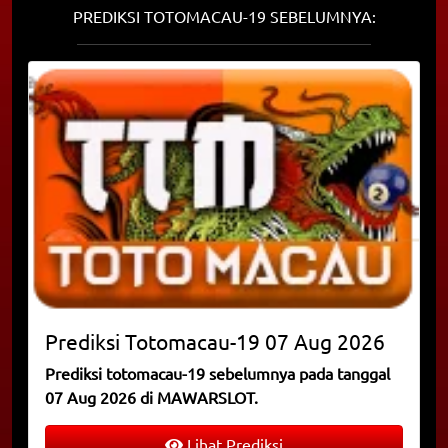
PREDIKSI TOTOMACAU-19 SEBELUMNYA:
Prediksi
Totomacau-19
07 Aug 2026
Prediksi totomacau-19 sebelumnya pada tanggal
07 Aug 2026 di MAWARSLOT.
Lihat Prediksi