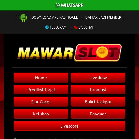
×
WHATSAPP
DOWNLOAD APLIKASI TOGEL
DAFTAR JADI MEMBER
TELEGRAM
LIVECHAT
Home
Livedraw
Prediksi Togel
Promosi
Slot Gacor
Bukti Jackpot
Keluhan
Panduan
Livescore