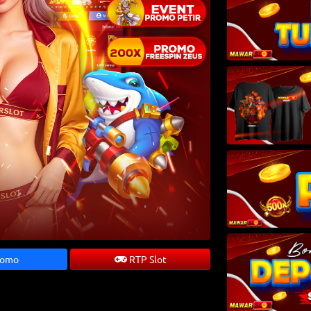
omo
RTP Slot