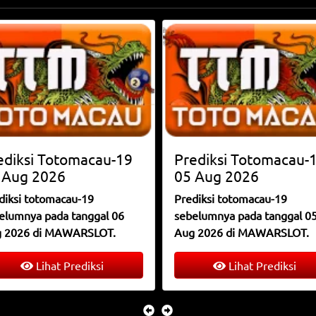
ediksi
Totomacau-19
Prediksi
Totomacau-
 Aug 2026
05 Aug 2026
diksi totomacau-19
Prediksi totomacau-19
elumnya pada tanggal 06
sebelumnya pada tanggal 0
 2026 di MAWARSLOT.
Aug 2026 di MAWARSLOT.
Lihat Prediksi
Lihat Prediksi