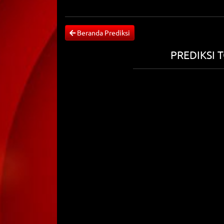
Beranda Prediksi
PREDIKSI 