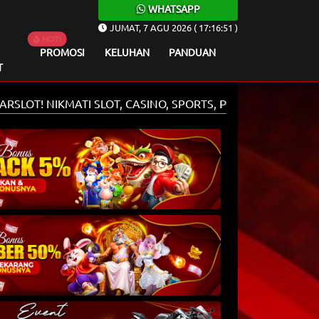
WHATSAPP
JUMAT
, 7 AGU 2026
(
17
:
16
:
52
)
HOT!
PROMOSI
KELUHAN
PANDUAN
T
! NIKMATI SLOT, CASINO, SPORTS, POKER, LOTTO & LAIN