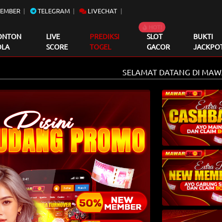
MEMBER
TELEGRAM
LIVECHAT
HOT!
ONTON
LIVE
PREDIKSI
SLOT
BUKTI
OLA
SCORE
TOGEL
GACOR
JACKPO
SELAMAT DATANG DI MAWARSLOT