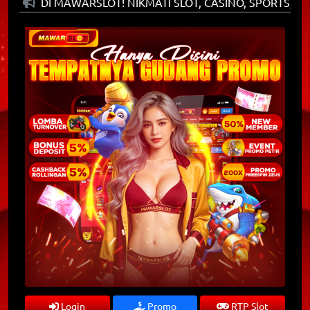
TANG DI MAWARSLOT! NIKMATI SLOT, CASINO, SPORTS, PO
Login
Promo
RTP Slot