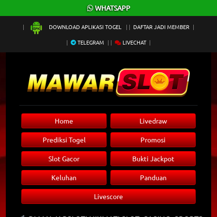
×
WHATSAPP
DOWNLOAD APLIKASI TOGEL
DAFTAR JADI MEMBER
TELEGRAM
LIVECHAT
Home
Livedraw
Prediksi Togel
Promosi
Slot Gacor
Bukti Jackpot
Keluhan
Panduan
Livescore