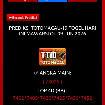
Beranda Prediksi
PREDIKSI TOTOMACAU-19 TOGEL HARI
INI MAWARSLOT 09 JUN 2026
✅ ANGKA MAIN:
( 74025 )
TOP 4D (BB) :
7402*7405*7420*7425*7450*7452