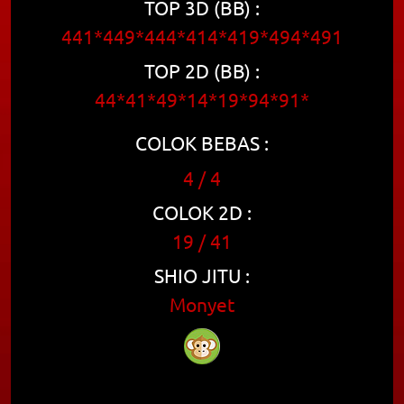
TOP 3D (BB) :
441*449*444*414*419*494*491
TOP 2D (BB) :
44*41*49*14*19*94*91*
COLOK BEBAS :
4 / 4
COLOK 2D :
19 / 41
SHIO JITU :
Monyet