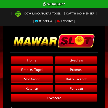
×
WHATSAPP
DOWNLOAD APLIKASI TOGEL
DAFTAR JADI MEMBER
TELEGRAM
LIVECHAT
Home
Livedraw
Prediksi Togel
Promosi
Slot Gacor
Bukti Jackpot
Keluhan
Panduan
Livescore