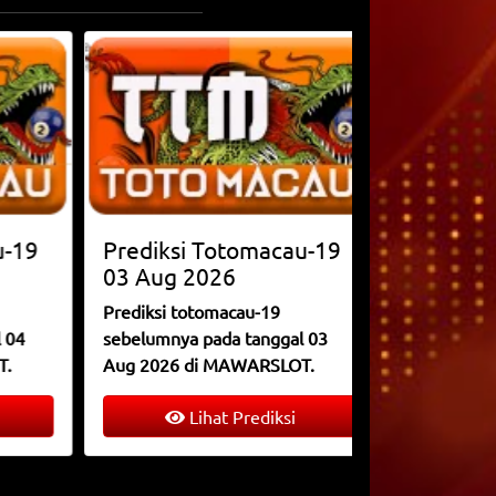
19
Prediksi
Totomacau-19
Prediksi
To
03 Aug 2026
02 Aug 20
Prediksi totomacau-19
Prediksi toto
4
sebelumnya pada tanggal 03
sebelumnya pa
Aug 2026 di MAWARSLOT.
Aug 2026 di
Lihat Prediksi
Liha