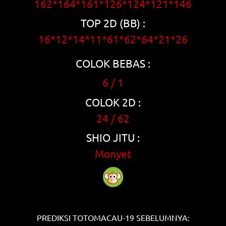
162*164*161*126*124*121*146
TOP 2D (BB) :
16*12*14*11*61*62*64*21*26
COLOK BEBAS :
6 / 1
COLOK 2D :
24 / 62
SHIO JITU :
Monyet
PREDIKSI TOTOMACAU-19 SEBELUMNYA: