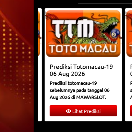
macau-19
Prediksi
Totomacau-19
Pr
06 Aug 2026
05
au-19
Prediksi totomacau-19
Pre
tanggal 07
sebelumnya pada tanggal 06
seb
WARSLOT.
Aug 2026 di MAWARSLOT.
Aug
rediksi
Lihat Prediksi