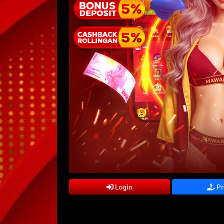
Login
Pr