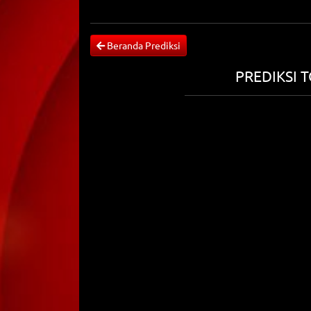
Beranda Prediksi
PREDIKSI 