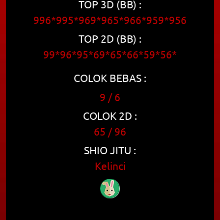
TOP 3D (BB) :
996*995*969*965*966*959*956
TOP 2D (BB) :
99*96*95*69*65*66*59*56*
COLOK BEBAS :
9 / 6
COLOK 2D :
65 / 96
SHIO JITU :
Kelinci