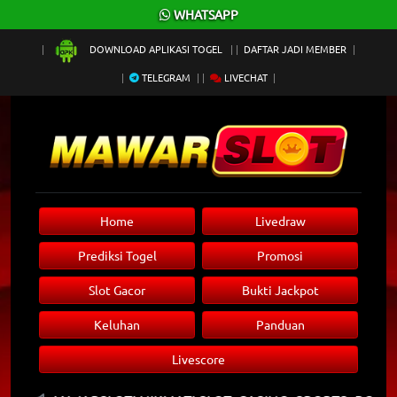
×
WHATSAPP
DOWNLOAD APLIKASI TOGEL
DAFTAR JADI MEMBER
TELEGRAM
LIVECHAT
Home
Livedraw
Prediksi Togel
Promosi
Slot Gacor
Bukti Jackpot
Keluhan
Panduan
Livescore