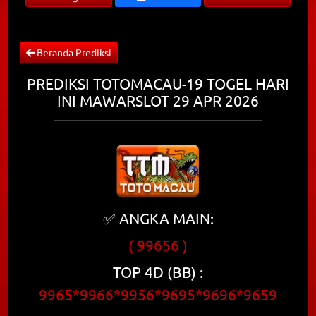
Beranda Prediksi
PREDIKSI TOTOMACAU-19 TOGEL HARI
INI MAWARSLOT 29 APR 2026
✅ ANGKA MAIN:
( 99656 )
TOP 4D (BB) :
9965*9966*9956*9695*9696*9659