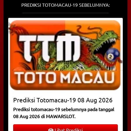
PREDIKSI TOTOMACAU-19 SEBELUMNYA:
macau-19
08 Aug 2026
Prediksi
Totomaca
u-19 sebelumnya pada tanggal
Prediksi totomacau-19 s
MAWARSLOT.
07 Aug 2026 di MAWARS
Lihat Prediksi
Lihat