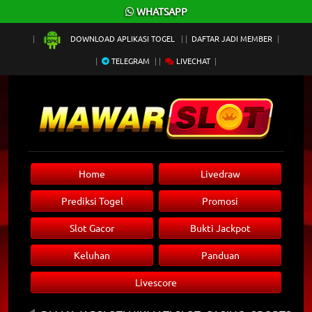
×
WHATSAPP
DOWNLOAD APLIKASI TOGEL
DAFTAR JADI MEMBER
TELEGRAM
LIVECHAT
Home
Livedraw
Prediksi Togel
Promosi
Slot Gacor
Bukti Jackpot
Keluhan
Panduan
Livescore