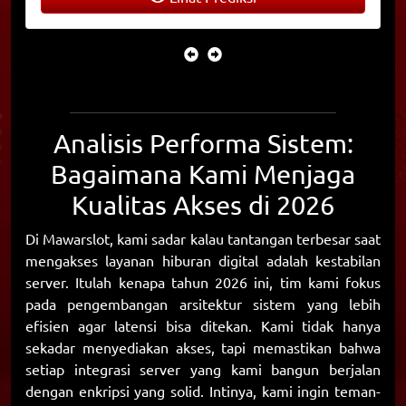
Analisis Performa Sistem:
Bagaimana Kami Menjaga
Kualitas Akses di 2026
Di Mawarslot, kami sadar kalau tantangan terbesar saat
mengakses layanan hiburan digital adalah kestabilan
server. Itulah kenapa tahun 2026 ini, tim kami fokus
pada pengembangan arsitektur sistem yang lebih
efisien agar latensi bisa ditekan. Kami tidak hanya
sekadar menyediakan akses, tapi memastikan bahwa
setiap integrasi server yang kami bangun berjalan
dengan enkripsi yang solid. Intinya, kami ingin teman-