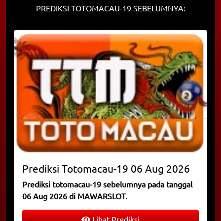
PREDIKSI TOTOMACAU-19 SEBELUMNYA:
Prediksi
Totomacau-19
06 Aug 2026
Prediksi totomacau-19 sebelumnya pada tanggal
06 Aug 2026 di MAWARSLOT.
Lihat Prediksi