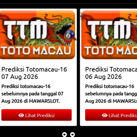
ediksi
Totomacau-16
Prediksi
Totomacau-
 Aug 2026
06 Aug 2026
diksi totomacau-16
Prediksi totomacau-16
elumnya pada tanggal 07
sebelumnya pada tanggal 0
 2026 di MAWARSLOT.
Aug 2026 di MAWARSLOT.
Lihat Prediksi
Lihat Prediksi