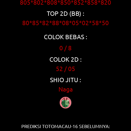
805*802*808*850*852*858*820
TOP 2D (BB) :
80*85*82*88*08*05*02*58*50
COLOK BEBAS :
0 / 8
COLOK 2D :
52 / 05
SHIO JITU :
Naga
PREDIKSI TOTOMACAU-16 SEBELUMNYA: