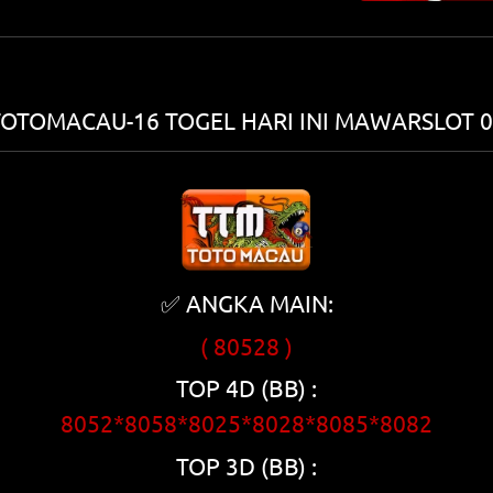
TOTOMACAU-16 TOGEL HARI INI MAWARSLOT 0
✅ ANGKA MAIN:
( 80528 )
TOP 4D (BB) :
8052*8058*8025*8028*8085*8082
TOP 3D (BB) :