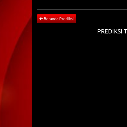
Beranda Prediksi
PREDIKSI 