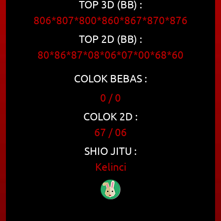
TOP 3D (BB) :
806*807*800*860*867*870*876
TOP 2D (BB) :
80*86*87*08*06*07*00*68*60
COLOK BEBAS :
0 / 0
COLOK 2D :
67 / 06
SHIO JITU :
Kelinci