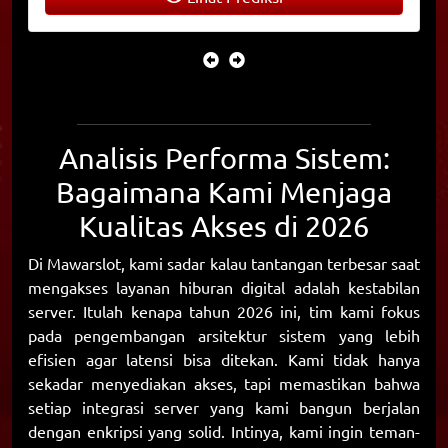
Analisis Performa Sistem:
Bagaimana Kami Menjaga
Kualitas Akses di 2026
Di Mawarslot, kami sadar kalau tantangan terbesar saat
mengakses layanan hiburan digital adalah kestabilan
server. Itulah kenapa tahun 2026 ini, tim kami fokus
pada pengembangan arsitektur sistem yang lebih
efisien agar latensi bisa ditekan. Kami tidak hanya
sekadar menyediakan akses, tapi memastikan bahwa
setiap integrasi server yang kami bangun berjalan
dengan enkripsi yang solid. Intinya, kami ingin teman-