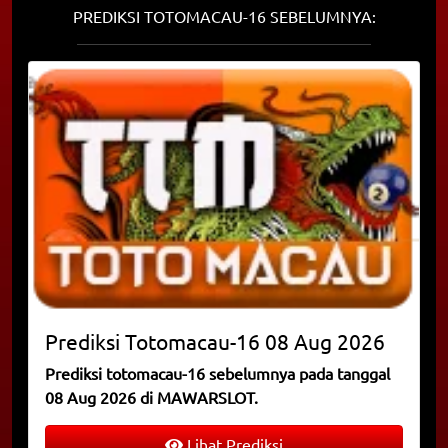
PREDIKSI TOTOMACAU-16 SEBELUMNYA:
Prediksi
Totomacau-16
08 Aug 2026
Prediksi totomacau-16 sebelumnya pada tanggal
08 Aug 2026 di MAWARSLOT.
Lihat Prediksi