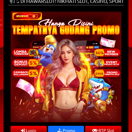
ATANG DI MAWARSLOT! NIKMATI SLOT, CASINO, SPORTS, P
Login
Promo
RTP Slot