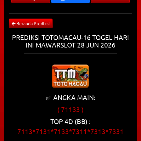
Beranda Prediksi
PREDIKSI TOTOMACAU-16 TOGEL HARI
INI MAWARSLOT 28 JUN 2026
✅ ANGKA MAIN:
( 71133 )
TOP 4D (BB) :
7113*7131*7133*7311*7313*7331