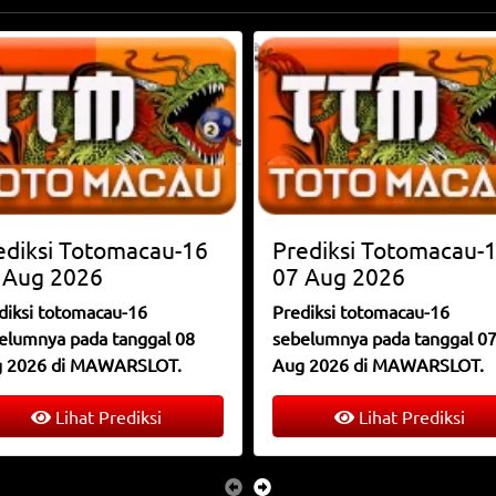
ediksi
Totomacau-16
Prediksi
Totomacau-
 Aug 2026
06 Aug 2026
diksi totomacau-16
Prediksi totomacau-16
elumnya pada tanggal 07
sebelumnya pada tanggal 0
 2026 di MAWARSLOT.
Aug 2026 di MAWARSLOT.
Lihat Prediksi
Lihat Prediksi