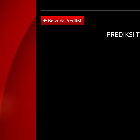
Beranda Prediksi
PREDIKSI 