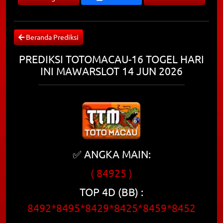
Beranda Prediksi
PREDIKSI TOTOMACAU-16 TOGEL HARI
INI MAWARSLOT 14 JUN 2026
✅ ANGKA MAIN:
( 84925 )
TOP 4D (BB) :
8492*8495*8429*8425*8459*8452