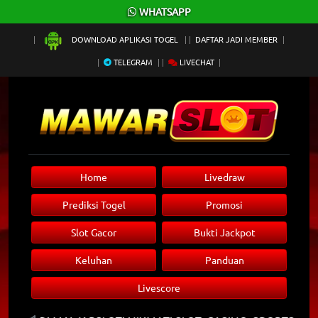
×
WHATSAPP
DOWNLOAD APLIKASI TOGEL
DAFTAR JADI MEMBER
TELEGRAM
LIVECHAT
Home
Livedraw
Prediksi Togel
Promosi
Slot Gacor
Bukti Jackpot
Keluhan
Panduan
Livescore