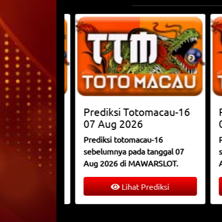
macau-16
Prediksi
Totomacau-16
Pr
07 Aug 2026
06
au-16
Prediksi totomacau-16
Pre
tanggal 08
sebelumnya pada tanggal 07
seb
WARSLOT.
Aug 2026 di MAWARSLOT.
Aug
rediksi
Lihat Prediksi