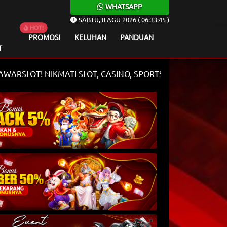
WHATSAPP
SABTU
, 8 AGU 2026
(
06
:
33
:
46
)
HOT!
PROMOSI
KELUHAN
PANDUAN
T
LOT! NIKMATI SLOT, CASINO, SPORTS, POKER, LOTTO & LA