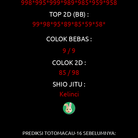
998*995*999*989*985*959*958
TOP 2D (BB) :
99*98*95*89*85*59*58*
COLOK BEBAS :
9 / 9
COLOK 2D :
85 / 98
SHIO JITU :
Kelinci
PREDIKSI TOTOMACAU-16 SEBELUMNYA: