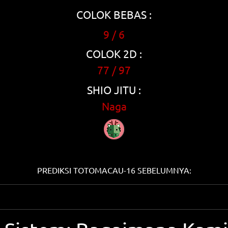
COLOK BEBAS :
9 / 6
COLOK 2D :
77 / 97
SHIO JITU :
Naga
PREDIKSI TOTOMACAU-16 SEBELUMNYA: