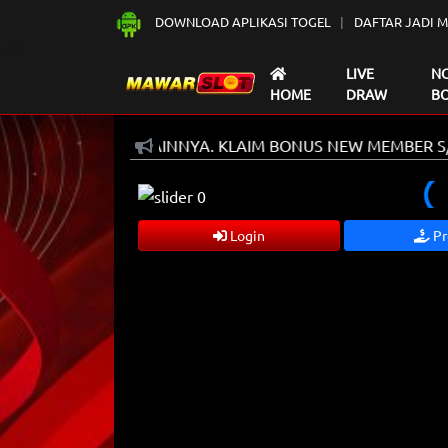
DOWNLOAD APLIKASI TOGEL
DAFTAR JADI 
LIVE
N
HOME
DRAW
B
POKER, LOTTO & LAINNYA. KLAIM BONUS NEW MEMBER S/D 
Login
Pr