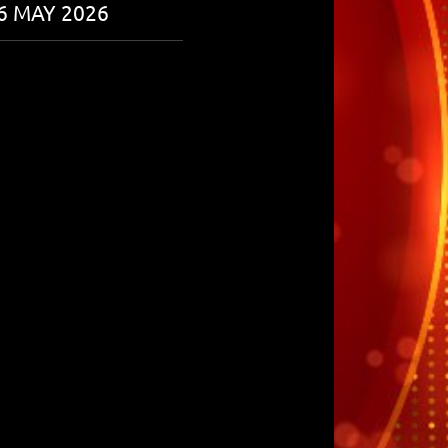
6 MAY 2026