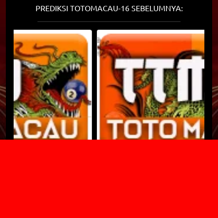
PREDIKSI TOTOMACAU-16 SEBELUMNYA:
Prediksi
Totomacau-16
08 Aug 2026
Prediksi totomacau-16 sebelumnya pada tanggal
08 Aug 2026 di MAWARSLOT.
Lihat Prediksi