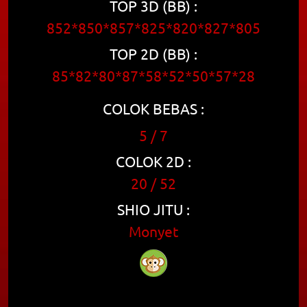
TOP 3D (BB) :
852*850*857*825*820*827*805
TOP 2D (BB) :
85*82*80*87*58*52*50*57*28
COLOK BEBAS :
5 / 7
COLOK 2D :
20 / 52
SHIO JITU :
Monyet