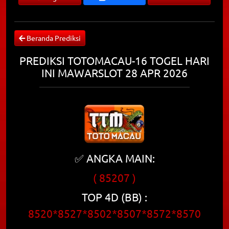
Beranda Prediksi
PREDIKSI TOTOMACAU-16 TOGEL HARI
INI MAWARSLOT 28 APR 2026
✅ ANGKA MAIN:
( 85207 )
TOP 4D (BB) :
8520*8527*8502*8507*8572*8570