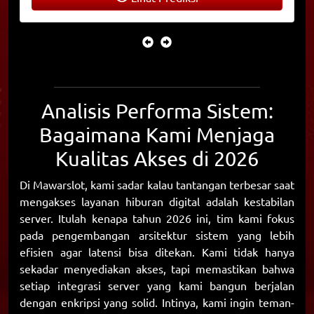
Analisis Performa Sistem:
Bagaimana Kami Menjaga
Kualitas Akses di 2026
Di Mawarslot, kami sadar kalau tantangan terbesar saat
mengakses layanan hiburan digital adalah kestabilan
server. Itulah kenapa tahun 2026 ini, tim kami fokus
pada pengembangan arsitektur sistem yang lebih
efisien agar latensi bisa ditekan. Kami tidak hanya
sekadar menyediakan akses, tapi memastikan bahwa
setiap integrasi server yang kami bangun berjalan
dengan enkripsi yang solid. Intinya, kami ingin teman-