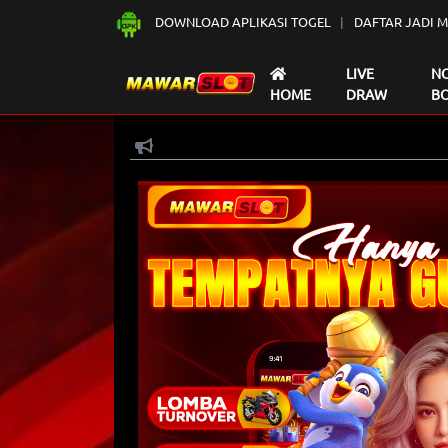
DOWNLOAD APLIKASI TOGEL
DAFTAR JADI 
LIVE
N
HOME
DRAW
B
SEL