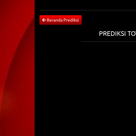
Beranda Prediksi
PREDIKSI T