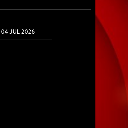
04 JUL 2026