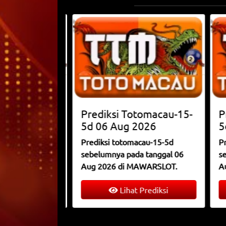
macau-15-
Prediksi
Totomacau-15-
Pr
026
5d
06 Aug 2026
5d
au-15-5d
Prediksi totomacau-15-5d
Pre
tanggal 07
sebelumnya pada tanggal 06
seb
WARSLOT.
Aug 2026 di MAWARSLOT.
Aug
rediksi
Lihat Prediksi