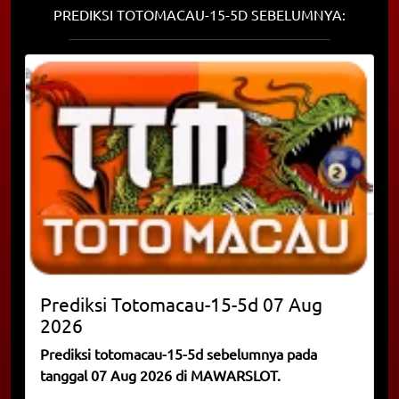
PREDIKSI TOTOMACAU-15-5D SEBELUMNYA:
Prediksi
Totomacau-15-5d
07 Aug
2026
Prediksi totomacau-15-5d sebelumnya pada
tanggal 07 Aug 2026 di MAWARSLOT.