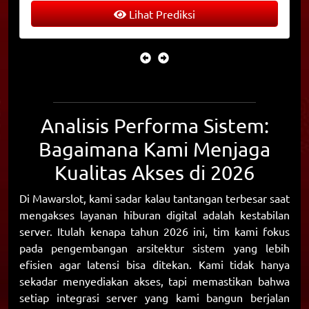
Lihat Prediksi
Analisis Performa Sistem:
Bagaimana Kami Menjaga
Kualitas Akses di 2026
Di Mawarslot, kami sadar kalau tantangan terbesar saat
mengakses layanan hiburan digital adalah kestabilan
server. Itulah kenapa tahun 2026 ini, tim kami fokus
pada pengembangan arsitektur sistem yang lebih
efisien agar latensi bisa ditekan. Kami tidak hanya
sekadar menyediakan akses, tapi memastikan bahwa
setiap integrasi server yang kami bangun berjalan