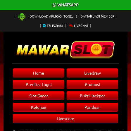
×
WHATSAPP
DOWNLOAD APLIKASI TOGEL
DAFTAR JADI MEMBER
TELEGRAM
LIVECHAT
Home
Livedraw
Prediksi Togel
Promosi
Slot Gacor
Bukti Jackpot
Keluhan
Panduan
Livescore